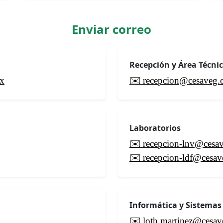
Enviar correo
Recepción y Área Técni
x
✉️ recepcion@cesaveg.
Laboratorios
✉️ recepcion-lnv@cesa
✉️ recepcion-ldf@cesa
Informática y Sistemas
✉️ loth.martinez@cesa