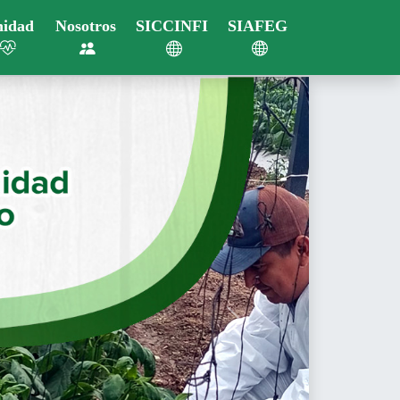
nidad
Nosotros
SICCINFI
SIAFEG
Next